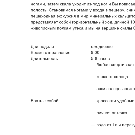
ногами, затем скала уходит из-под ног и Вы повис
полость. Становимся ногами у входа в пещеру, сн
пешеходная экскурсия в мир минеральных кальцитов
представляет собой горизонтальный ход, длиной 1
живописным полкам утеса и мы на вершине скалы С
Дни недели
ежедневно
Время отправления
9.00
Длительность
5-8 часов
— Любая спортивная о
— кепка от солнца
— очки солнцезащит
Брать с собой
— кроссовки удобные
— личная аптечка
— вода от 1л и перек