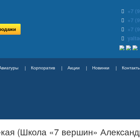
+7 (9
+7 (9
+7 (9
родажи
yalt
Авиатуры
Корпоратив
Акции
Новинки
Контакт
кая (Школа «7 вершин» Александ