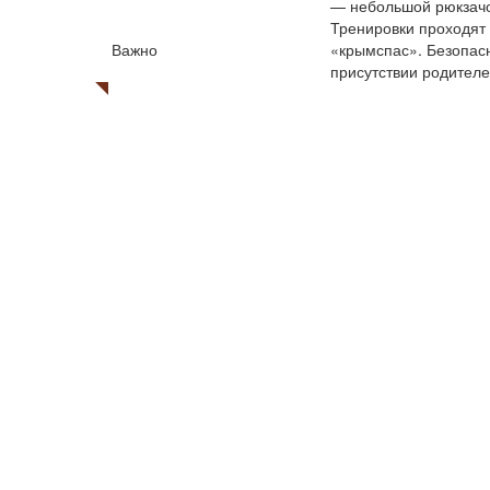
— небольшой рюкзачо
Тренировки проходят 
Важно
«крымспас». Безопасн
присутствии родителе