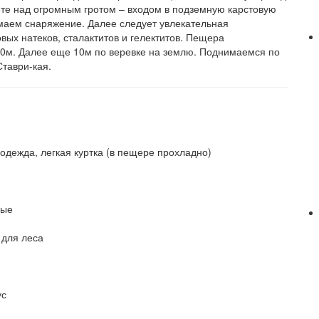
аете над огромным гротом – входом в подземную карстовую
имаем снаряжение. Далее следует увлекательная
ых натеков, сталактитов и гелектитов. Пещера
00м. Далее еще 10м по веревке на землю. Поднимаемся по
таври-кая.
дежда, легкая куртка (в пещере прохладно)
ные
 для леса
ус