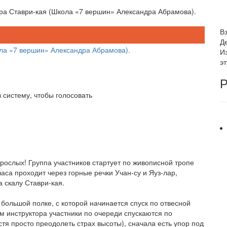
а Ставри-кая (Школа «7 вершин» Александра Абрамова).
В
Д
И
э
Р
 систему, чтобы голосовать
рослых! Группа участников стартует по живописной тропе
аса проходит через горные речки Учан-су и Яуз-лар,
 скалу Ставри-кая.
 большой полке, с которой начинается спуск по отвесной
м инструктора участники по очереди спускаются по
остя просто преодолеть страх высоты), сначала есть упор под