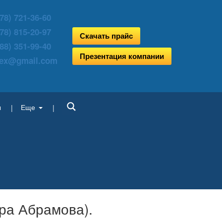
78) 721-36-60
78) 815-20-97
Скачать прайс
88) 351-99-40
Презентация компании
aex@gmail.com
ы
Еще
ра Абрамова).