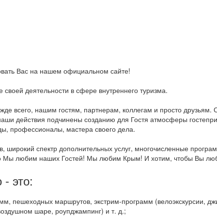
вовать Вас на нашем официальном сайте!
 своей деятельности в сфере внутреннего туризма.
е всего, нашим гостям, партнерам, коллегам и просто друзьям. С
наши действия подчинены созданию для Гостя атмосферы гостепри
ы, профессионалы, мастера своего дела.
, широкий спектр дополнительных услуг, многочисленные программ
о Мы любим наших Гостей! Мы любим Крым! И хотим, чтобы Вы люби
- это:
м, пешеходных маршрутов, экстрим-программ (велоэкскурсии, джип
оздушном шаре, роупджампинг) и т. д.;