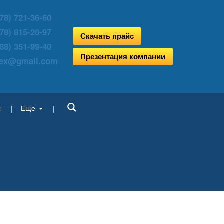
78) 721-36-60
78) 815-20-97
Скачать прайс
88) 351-99-40
Презентация компании
aex@gmail.com
ы
Еще