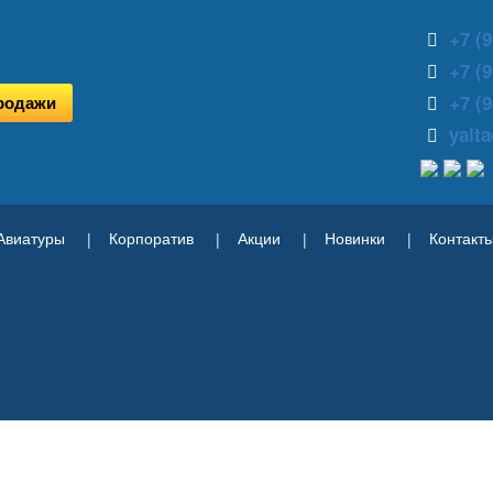
+7 (9
+7 (9
+7 (9
родажи
yalt
Авиатуры
Корпоратив
Акции
Новинки
Контакт