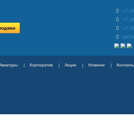
+7 (9
+7 (9
+7 (9
родажи
yalt
Авиатуры
Корпоратив
Акции
Новинки
Контакт