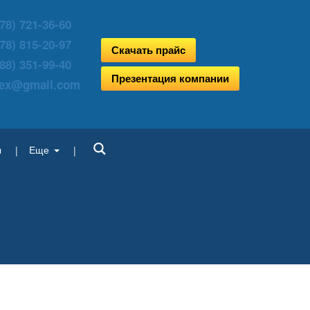
78) 721-36-60
78) 815-20-97
Скачать прайс
88) 351-99-40
Презентация компании
aex@gmail.com
ы
Еще