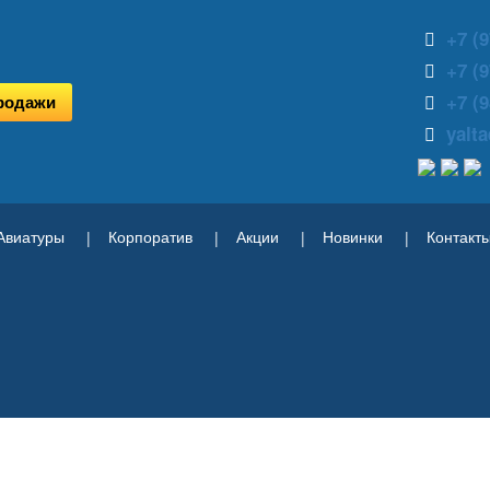
+7 (9
+7 (9
+7 (9
родажи
yalt
Авиатуры
Корпоратив
Акции
Новинки
Контакт