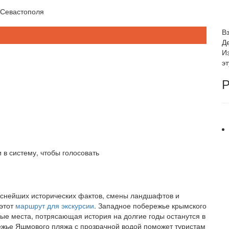
Севастополя
В
Д
И
э
Р
 в систему, чтобы голосовать
еснейших исторических фактов, смены ландшафтов и
 этот
маршрут для экскурсии
. Западное побережье крымского
ые места, потрясающая история на долгие годы останутся в
режье Яшмового пляжа с прозрачной водой поможет туристам