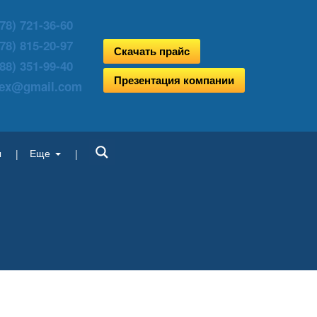
78) 721-36-60
78) 815-20-97
Скачать прайс
88) 351-99-40
Презентация компании
aex@gmail.com
ы
Еще