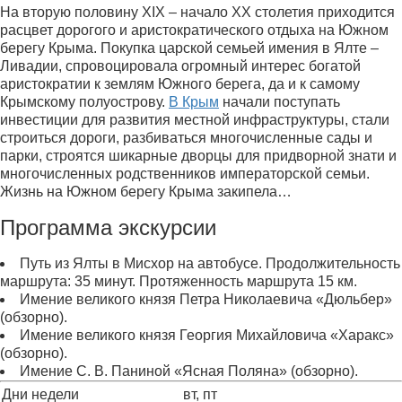
На вторую половину ХIХ – начало ХХ столетия приходится
расцвет дорогого и аристократического отдыха на Южном
берегу Крыма. Покупка царской семьей имения в Ялте –
Ливадии, спровоцировала огромный интерес богатой
аристократии к землям Южного берега, да и к самому
Крымскому полуострову.
В Крым
начали поступать
инвестиции для развития местной инфраструктуры, стали
строиться дороги, разбиваться многочисленные сады и
парки, строятся шикарные дворцы для придворной знати и
многочисленных родственников императорской семьи.
Жизнь на Южном берегу Крыма закипела…
Программа экскурсии
Путь из Ялты в Мисхор на автобусе. Продолжительность
маршрута: 35 минут. Протяженность маршрута 15 км.
Имение великого князя Петра Николаевича «Дюльбер»
(обзорно).
Имение великого князя Георгия Михайловича «Харакс»
(обзорно).
Имение С. В. Паниной «Ясная Поляна» (обзорно).
Дни недели
вт, пт